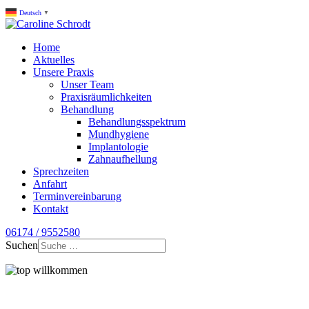
Deutsch
▼
Home
Aktuelles
Unsere Praxis
Unser Team
Praxisräumlichkeiten
Behandlung
Behandlungsspektrum
Mundhygiene
Implantologie
Zahnaufhellung
Sprechzeiten
Anfahrt
Terminvereinbarung
Kontakt
06174 / 9552580
Suchen