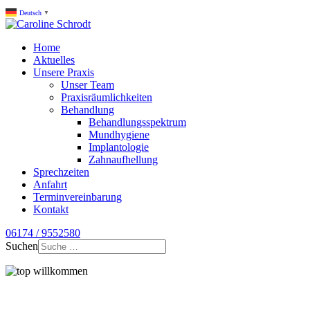
Deutsch
▼
Home
Aktuelles
Unsere Praxis
Unser Team
Praxisräumlichkeiten
Behandlung
Behandlungsspektrum
Mundhygiene
Implantologie
Zahnaufhellung
Sprechzeiten
Anfahrt
Terminvereinbarung
Kontakt
06174 / 9552580
Suchen